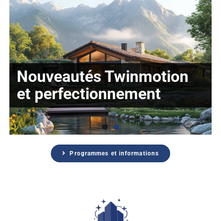
Nouveautés Twinmotion
Twinmotion initiation
et perfectionnement
Programmes et informations