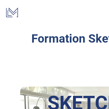
Passer
au
contenu
Formation Ske
SKET