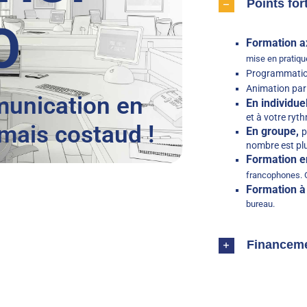
Points for
O
Formation ax
mise en pratiqu
Programmatio
Animation par
munication en
En individuel
et à votre ryt
, mais costaud !
En groupe,
p
nombre est plu
Formation e
francophones. 
Formation à
bureau.
Financem