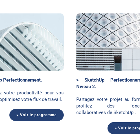
SketchUp BiM Niveau 2
SketchUp et Tw
p Perfectionnement.
> SketchUp Perfectionne
Niveau 2.
 votre productivité pour vos
optimisez votre flux de travail.
Partagez votre projet au for
profitez des fonctio
collaboratives de SketchUp .
> Voir le programme
> Voir le pr