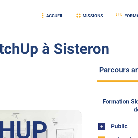
ACCUEIL
MISSIONS
FORMA
tchUp à Sisteron
Parcours an
Formation Sk
d
CHUP
Public