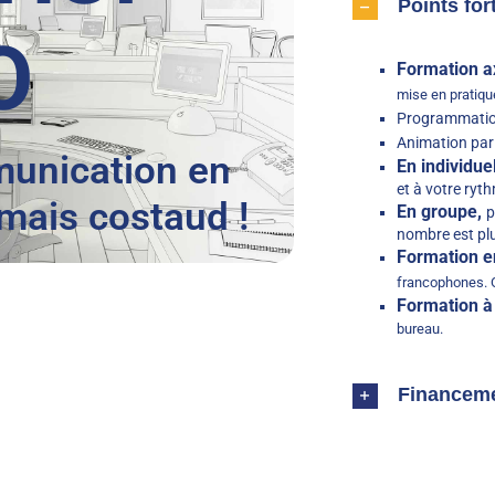
Points for
O
Formation ax
mise en pratiqu
Programmatio
Animation par
munication en
En individuel
et à votre ryt
, mais costaud !
En groupe,
p
nombre est plu
Formation e
francophones. 
Formation à
bureau.
Financem