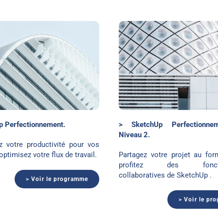
SketchUp BiM Niveau 2
SketchUp et Tw
p Perfectionnement.
> SketchUp Perfectionne
Niveau 2.
 votre productivité pour vos
optimisez votre flux de travail.
Partagez votre projet au for
profitez des fonctio
collaboratives de SketchUp .
> Voir le programme
> Voir le pr