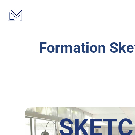
Passer
au
contenu
Formation Ske
SKET