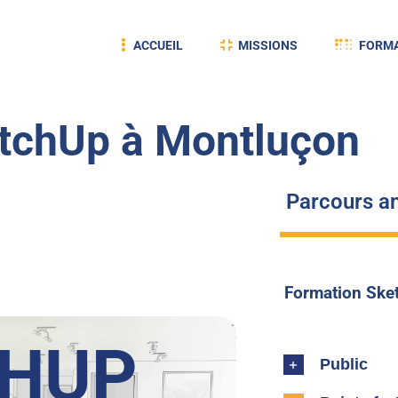
ACCUEIL
MISSIONS
FORMA
tchUp à Montluçon
Parcours an
Formation Ske
CHUP
Public