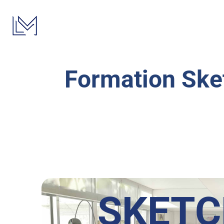
Passer
au
contenu
Formation Ske
SKET