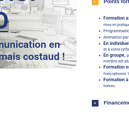
Points for
O
Formation ax
mise en pratiqu
Programmatio
Animation par
munication en
En individuel
et à votre ryt
, mais costaud !
En groupe,
p
nombre est plu
Formation e
francophones. 
Formation à
bureau.
Financem