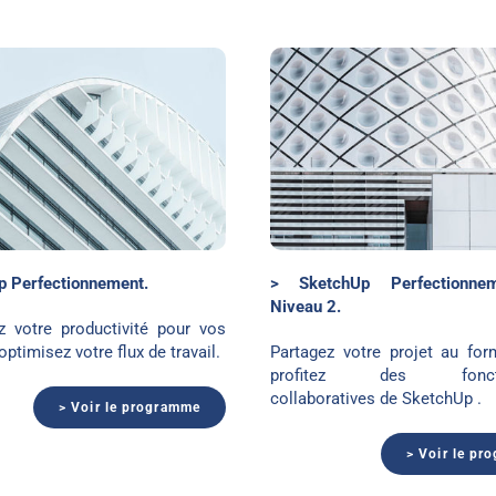
SketchUp BiM Niveau 2
SketchUp et Tw
p Perfectionnement.
> SketchUp Perfectionne
Niveau 2.
 votre productivité pour vos
optimisez votre flux de travail.
Partagez votre projet au for
profitez des fonctio
collaboratives de SketchUp .
> Voir le programme
> Voir le pr