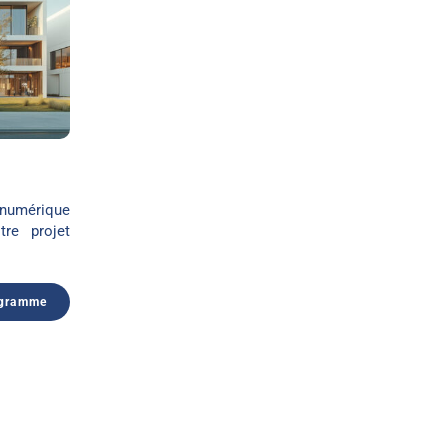
umérique
tre projet
ogramme