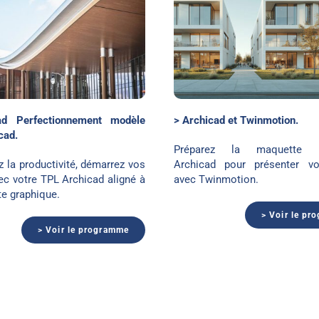
Archicad et Twinmotion
ad Perfectionnement modèle
> Archicad et Twinmotion.
cad.
Préparez la maquette n
 la productivité, démarrez vos
Archicad pour présenter vo
ec votre TPL Archicad aligné à
avec Twinmotion.
te graphique.
> Voir le pr
> Voir le programme