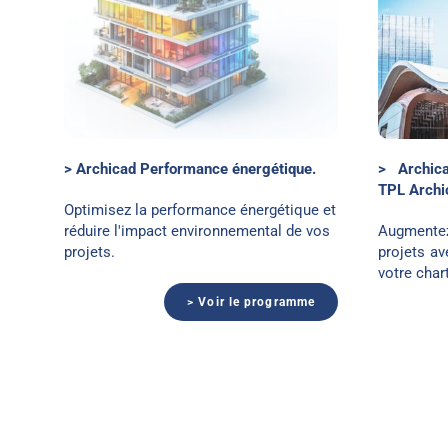
ce
Fichier TPL Archicad
> Archicad Performance énergétique.
> Archic
TPL Archi
Optimisez la performance énergétique et
réduire l'impact environnemental de vos
Augmentez
projets.
projets av
votre char
> Voir le programme