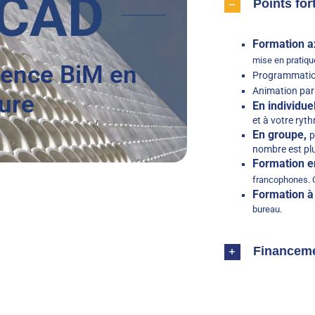
CAD
Points for
Formation ax
mise en pratiqu
érence BiM en
Programmatio
Animation par
ure
En individuel
et à votre ryt
En groupe,
p
nombre est plu
Formation e
francophones. 
Formation à
bureau.
Financem