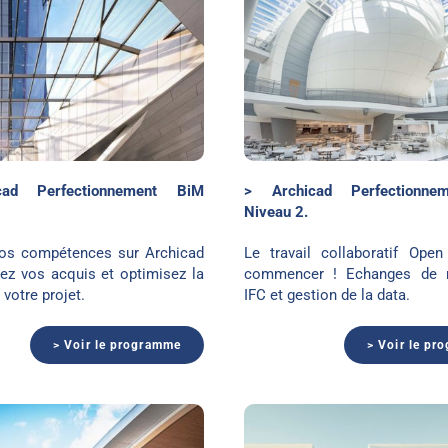
Archicad BiM Niveau 2
Nouveautés Arc
cad Perfectionnement BiM
> Archicad Perfectionne
Niveau 2.
os compétences sur Archicad
Le travail collaboratif Ope
dez vos acquis et optimisez la
commencer ! Echanges de 
 votre projet.
IFC et gestion de la data.
> Voir le programme
> Voir le pr