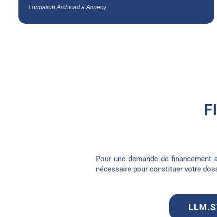
Formation Archicad à Annecy
F
Pour une demande de financement au
nécessaire pour constituer votre doss
LLM.ST